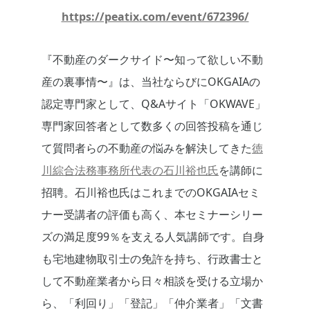
https://peatix.com/event/672396/
『不動産のダークサイド〜知って欲しい不動
産の裏事情〜』は、当社ならびにOKGAIAの
認定専門家として、Q&Aサイト「OKWAVE」
専門家回答者として数多くの回答投稿を通じ
て質問者らの不動産の悩みを解決してきた
徳
川綜合法務事務所代表の石川裕也氏
を講師に
招聘。石川裕也氏はこれまでのOKGAIAセミ
ナー受講者の評価も高く、本セミナーシリー
ズの満足度99％を支える人気講師です。自身
も宅地建物取引士の免許を持ち、行政書士と
して不動産業者から日々相談を受ける立場か
ら、「利回り」「登記」「仲介業者」「文書