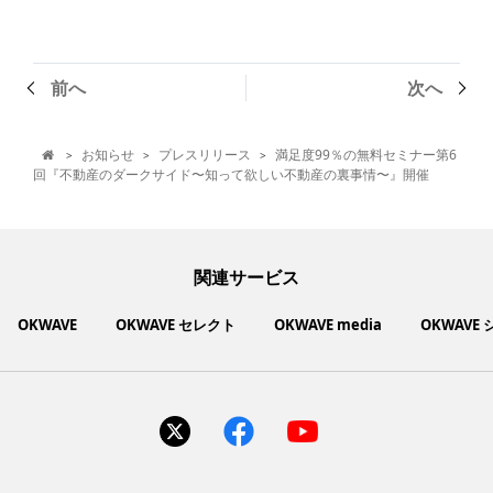
前へ
次へ
お知らせ
プレスリリース
満足度99％の無料セミナー第6
>
>
>

回『不動産のダークサイド〜知って欲しい不動産の裏事情〜』開催
関連サービス
OKWAVE
OKWAVE セレクト
OKWAVE media
OKWAVE
社会動向に関心のあるユーザーへ情報を提供するメディアサイ
いいものお手頃価格で買えてちょっぴり社会貢献もできるお買
「感謝の気持ち」を伝え合えるデジタルサンクスカードサービ
ご利用中の製品の疑問をみんなで解決するQ&Aコミュニティ
あらゆる悩みや疑問を無料で解決できるQ&Aサービス
毎日がワクワクする商品・サービス紹介サイト
お金に関するお役立ちメディア
い物サイト
ト
ス
サイトを見る
サイトを見る
サイトを見る
サイトを見る
サイトを見る
サイトを見る
サイトを見る