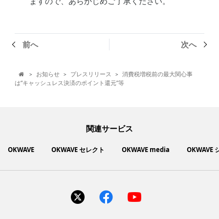
ますので、あらかじめご了承ください。
前へ
次へ
お知らせ
プレスリリース
消費税増税前の最大関心事
>
>
>

は“キャッシュレス決済のポイント還元”等
関連サービス
OKWAVE
OKWAVE セレクト
OKWAVE media
OKWAVE
社会動向に関心のあるユーザーへ情報を提供するメディアサイ
いいものお手頃価格で買えてちょっぴり社会貢献もできるお買
「感謝の気持ち」を伝え合えるデジタルサンクスカードサービ
ご利用中の製品の疑問をみんなで解決するQ&Aコミュニティ
あらゆる悩みや疑問を無料で解決できるQ&Aサービス
毎日がワクワクする商品・サービス紹介サイト
お金に関するお役立ちメディア
い物サイト
ト
ス
サイトを見る
サイトを見る
サイトを見る
サイトを見る