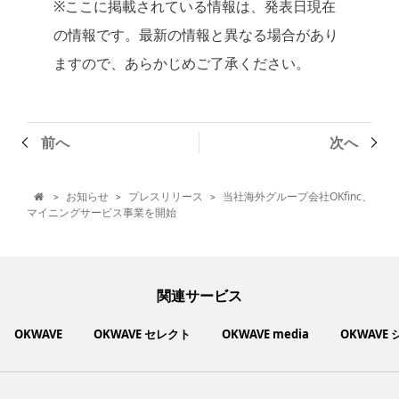
※ここに掲載されている情報は、発表日現在
の情報です。最新の情報と異なる場合があり
ますので、あらかじめご了承ください。
前へ
次へ
お知らせ
プレスリリース
当社海外グループ会社OKfinc、
>
>
>

マイニングサービス事業を開始
関連サービス
OKWAVE
OKWAVE セレクト
OKWAVE media
OKWAVE
社会動向に関心のあるユーザーへ情報を提供するメディアサイ
いいものお手頃価格で買えてちょっぴり社会貢献もできるお買
「感謝の気持ち」を伝え合えるデジタルサンクスカードサービ
ご利用中の製品の疑問をみんなで解決するQ&Aコミュニティ
あらゆる悩みや疑問を無料で解決できるQ&Aサービス
毎日がワクワクする商品・サービス紹介サイト
お金に関するお役立ちメディア