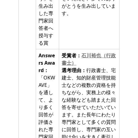
生み出
がとうを生み出していま
した専
す。
門家回
答者へ
授与す
る賞
Answe
受賞者：
石川裕也（行政
rs Awa
書士）
rd：
選考理由：
行政書士、宅
「OKW
建士、知的財産管理技能
AVE」
士などの複数の資格を持
を通し
ちながら、実務上の様々
て、よ
な経験なども踏まえた回
り多く
答を寄せていただいてい
回答が
ます。また長年にわたり
評価さ
専門家として多くの質問
れた専
に回答し、専門家の互い
門家回
助け合いを大きく牽引し