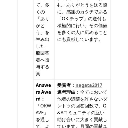
て、多
礼・ありがとうを送る際
くの
に、感謝のカタチである
「あり
「OK-チップ」の送付も
がと
積極的に行い、その価値
う」を
を多くの人に広めること
生み出
にも貢献しています。
した一
般回答
者へ授
与する
賞
Answe
受賞者：
nagata2017
rs Awa
選考理由：
全てにおいて
rd：
他者の追随を許さないダ
「OKW
ントツの回答回数で、Q
AVE」
&Aコミュニティの互い
を通し
助け合いに大きく貢献し
て、よ
ています。月間の貢献ユ