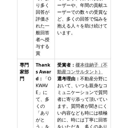
り多く
ーザーや、年間の貢献ユ
回答が
ーザーでの数々の受賞な
評価さ
ど、多くの回答で悩みを
れた一
抱える人々を助け続けて
般回答
います。
者へ授
与する
賞
専門
Thank
受賞者：
榎本佳納子（不
家部
s Awar
動産コンサルタント）
門
d：
「O
選考理由：
不動産分野に
KWAV
おいて、いつも親身なコ
E」に
ミュニケーションで質問
て、多
者に寄り添って頂いてい
くの
ます。質問者が聞きにく
「あり
い内容なども時には積極
がと
的に、時には丁寧に回答
う」を
をいただき、多くのあり