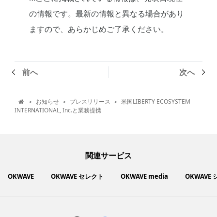
の情報です。最新の情報と異なる場合があり
ますので、あらかじめご了承ください。
前へ
次へ
お知らせ
プレスリリース
米国LIBERTY ECOSYSTEM
>
>
>

INTERNATIONAL, Inc.と業務提携
関連サービス
OKWAVE
OKWAVE セレクト
OKWAVE media
OKWAVE
社会動向に関心のあるユーザーへ情報を提供するメディアサイ
いいものお手頃価格で買えてちょっぴり社会貢献もできるお買
「感謝の気持ち」を伝え合えるデジタルサンクスカードサービ
ご利用中の製品の疑問をみんなで解決するQ&Aコミュニティ
あらゆる悩みや疑問を無料で解決できるQ&Aサービス
毎日がワクワクする商品・サービス紹介サイト
お金に関するお役立ちメディア