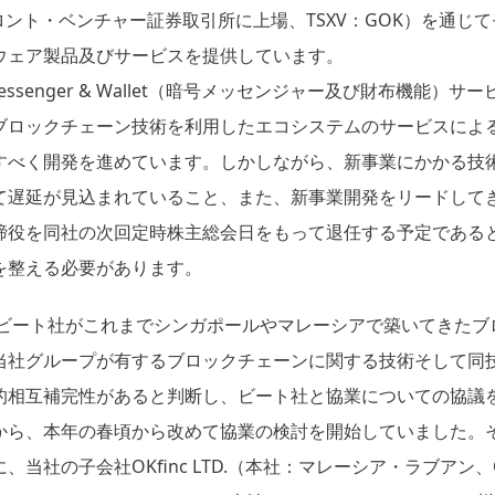
トロント・ベンチャー証券取引所に上場、TSXV：GOK）を通じ
ウェア製品及びサービスを提供しています。
Messenger & Wallet（暗号メッセンジャー及び財布機能
ブロックチェーン技術を利用したエコシステムのサービスによ
すべく開発を進めています。しかしながら、新事業にかかる技
て遅延が見込まれていること、また、新事業開発をリードしてき
締役を同社の次回定時株主総会日をもって退任する予定である
を整える必要があります。
は、ビート社がこれまでシンガポールやマレーシアで築いてきた
当社グループが有するブロックチェーンに関する技術そして同
的相互補完性があると判断し、ビート社と協業についての協議
から、本年の春頃から改めて協業の検討を開始していました。
当社の子会社OKfinc LTD.（本社：マレーシア・ラブアン、