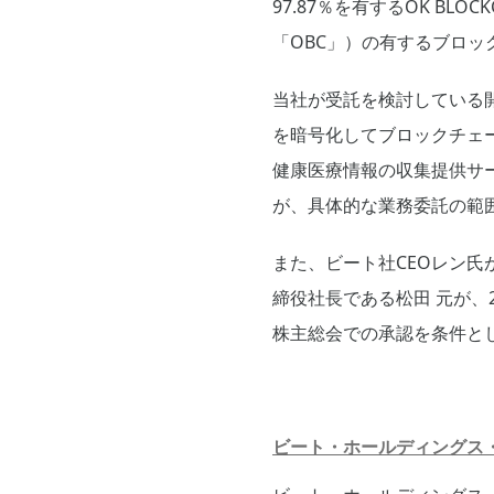
97.87％を有するOK BLO
「OBC」）の有するブロ
当社が受託を検討している開
を暗号化してブロックチェーンに載
健康医療情報の収集提供サ
が、具体的な業務委託の範
また、ビート社CEOレン
締役社長である松田 元が、
株主総会での承認を条件とし
ビート・ホールディングス