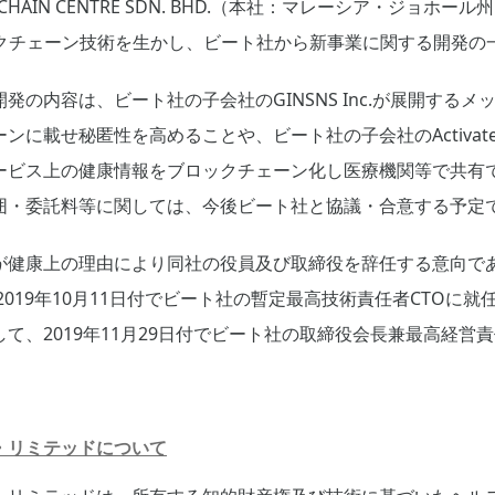
CKCHAIN CENTRE SDN. BHD.（本社：マレーシア・ジョホー
ックチェーン技術を生かし、ビート社から新事業に関する開発の
発の内容は、ビート社の子会社のGINSNS Inc.が展開する
せ秘匿性を高めることや、ビート社の子会社のActivate Interac
ービス上の健康情報をブロックチェーン化し医療機関等で共有
囲・委託料等に関しては、今後ビート社と協議・合意する予定
氏が健康上の理由により同社の役員及び取締役を辞任する意向で
2019年10月11日付でビート社の暫定最高技術責任者CTOに
て、2019年11月29日付でビート社の取締役会長兼最高経営
・リミテッドについて