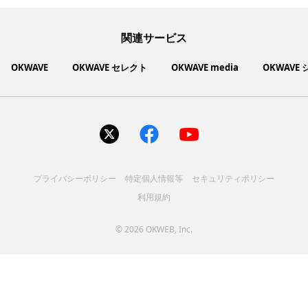
関連サービス
OKWAVE
OKWAVE セレクト
OKWAVE media
OKWAVE
社会動向に関心のあるユーザーへ情報を提供するメディアサイ
いいものお手頃価格で買えてちょっぴり社会貢献もできるお買
「感謝の気持ち」を伝え合えるデジタルサンクスカードサービ
ご利用中の製品の疑問をみんなで解決するQ&Aコミュニティ
あらゆる悩みや疑問を無料で解決できるQ&Aサービス
毎日がワクワクする商品・サービス紹介サイト
お金に関するお役立ちメディア
い物サイト
ト
ス
サイトを見る
サイトを見る
サイトを見る
サイトを見る
サイトを見る
サイトを見る
サイトを見る
プライバシーポリシー
特定個人情報等
セキュリティポリシー
コスメ化粧品
富士通クライアントコンピュ
人間関係・人生相談
健康食品・サプリ
生活・暮らし
バス用品
エプソン販売株式会社
家電・電化製品
スマホアプリ
ヘアケア
利用規約
ペット用品
パソコン・スマートフォン
NEC LAVIE公式サイト
ーティング株式会社
各種サービス
ドリンク・お酒
インターネット・Webサービ
ブラザー販売株式会社
ファッション
寝具
食品
お菓子
人間関係・人生相談
飲料
美容・健康
生活・暮らし
日用品
ペット用品
家電・電化製品
アパレル
シューズ
株式会社NTTドコモ
趣味・娯楽・エンターテイメ
インターネット回線
キヤノンマーケティングジャ
美容・ファッション
ス
パソコン・スマートフォン
バッグ
その他
スポーツアパレル
インターネット・Webサービ
家電
韓国アイテム
健康・病気・怪我
ローランド株式会社
ント
ビジネス・キャリア
キヤノンITソリューション
パン（株）
社会
マネー
学問・教育
©
2026 OKWEB, Inc.
趣味・娯楽・エンターテイメ
美容・ファッション
ス
レノボ・ジャパン合同会社
[地域情報] 旅行・レジャー
株式会社ＰＦＵ
[技術者向] コンピューター
（株）
エレコム株式会社
健康・病気・怪我
ント
ビジネス・キャリア
社会
マネー
学問・教育
大学院へ行こう! 大学院進学
[技術者向] 製造業・ものづく
株式会社フリーウェイジャパ
大規模災害
アンケート
[地域情報] 旅行・レジャー
[技術者向] コンピューター
テーマ：みんなで解決！新型
情報サイト
このQ&Aコミュニティーにつ
り
株式会社ＮＣネットワーク
ン
[技術者向] 製造業・ものづく
大規模災害
株式会社スギ薬局
コロナを乗り切ろう
株式会社オーケーウェブ株
いて
り
子育てお悩み相談コミュニテ
主・投資家向けコミュニティ
贈り物なんでも相談コミュニ
お金のお悩み相談コミュニテ
ィ
RØDE Japan
ティ
災害・防災 助け合いコミュ
ィ
パナソニック エンターテイン
LIFULL HOME'S 空き家バンク
ニティ
メント＆コミュニケーション
GFA株式会社