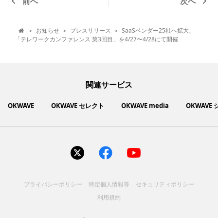
前へ
次へ
お知らせ
プレスリリース
SaaSベンダー25社へ拡大、
>
>
>

「テレワークカンファレンス 第3回目」を4/27〜4/28にて開催
関連サービス
OKWAVE
OKWAVE セレクト
OKWAVE media
OKWAVE
社会動向に関心のあるユーザーへ情報を提供するメディアサイ
いいものお手頃価格で買えてちょっぴり社会貢献もできるお買
「感謝の気持ち」を伝え合えるデジタルサンクスカードサービ
ご利用中の製品の疑問をみんなで解決するQ&Aコミュニティ
あらゆる悩みや疑問を無料で解決できるQ&Aサービス
毎日がワクワクする商品・サービス紹介サイト
お金に関するお役立ちメディア
い物サイト
ト
ス
サイトを見る
サイトを見る
サイトを見る
サイトを見る
サイトを見る
サイトを見る
サイトを見る
プライバシーポリシー
特定個人情報等
セキュリティポリシー
コスメ化粧品
富士通クライアントコンピュ
人間関係・人生相談
健康食品・サプリ
生活・暮らし
バス用品
エプソン販売株式会社
家電・電化製品
スマホアプリ
ヘアケア
利用規約
ペット用品
パソコン・スマートフォン
NEC LAVIE公式サイト
ーティング株式会社
各種サービス
ドリンク・お酒
インターネット・Webサービ
ブラザー販売株式会社
ファッション
寝具
食品
お菓子
人間関係・人生相談
飲料
美容・健康
生活・暮らし
日用品
ペット用品
家電・電化製品
アパレル
シューズ
株式会社NTTドコモ
趣味・娯楽・エンターテイメ
インターネット回線
キヤノンマーケティングジャ
美容・ファッション
ス
パソコン・スマートフォン
バッグ
その他
スポーツアパレル
インターネット・Webサービ
家電
韓国アイテム
健康・病気・怪我
ローランド株式会社
ント
ビジネス・キャリア
キヤノンITソリューション
パン（株）
社会
マネー
学問・教育