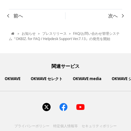
前へ
次へ
お知らせ
プレスリリース
FAQ/お問い合わせ管理システ
>
>
>

ム『OKBIZ. for FAQ / Helpdesk Support Ver.7.13』の発売を開始
関連サービス
OKWAVE
OKWAVE セレクト
OKWAVE media
OKWAVE
社会動向に関心のあるユーザーへ情報を提供するメディアサイ
いいものお手頃価格で買えてちょっぴり社会貢献もできるお買
「感謝の気持ち」を伝え合えるデジタルサンクスカードサービ
ご利用中の製品の疑問をみんなで解決するQ&Aコミュニティ
あらゆる悩みや疑問を無料で解決できるQ&Aサービス
毎日がワクワクする商品・サービス紹介サイト
お金に関するお役立ちメディア
い物サイト
ト
ス
サイトを見る
サイトを見る
サイトを見る
サイトを見る
サイトを見る
サイトを見る
サイトを見る
プライバシーポリシー
特定個人情報等
セキュリティポリシー