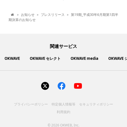
お知らせ
プレスリリース
第19期_平成30年6月期第1四半
>
>
>

期決算のお知らせ
関連サービス
OKWAVE
OKWAVE セレクト
OKWAVE media
OKWAVE
社会動向に関心のあるユーザーへ情報を提供するメディアサイ
いいものお手頃価格で買えてちょっぴり社会貢献もできるお買
「感謝の気持ち」を伝え合えるデジタルサンクスカードサービ
ご利用中の製品の疑問をみんなで解決するQ&Aコミュニティ
あらゆる悩みや疑問を無料で解決できるQ&Aサービス
毎日がワクワクする商品・サービス紹介サイト
お金に関するお役立ちメディア
い物サイト
ト
ス
サイトを見る
サイトを見る
サイトを見る
サイトを見る
サイトを見る
サイトを見る
サイトを見る
プライバシーポリシー
特定個人情報等
セキュリティポリシー
コスメ化粧品
富士通クライアントコンピュ
人間関係・人生相談
健康食品・サプリ
生活・暮らし
バス用品
エプソン販売株式会社
家電・電化製品
スマホアプリ
ヘアケア
利用規約
ペット用品
パソコン・スマートフォン
NEC LAVIE公式サイト
ーティング株式会社
各種サービス
ドリンク・お酒
インターネット・Webサービ
ブラザー販売株式会社
ファッション
寝具
食品
お菓子
人間関係・人生相談
飲料
美容・健康
生活・暮らし
日用品
ペット用品
家電・電化製品
アパレル
シューズ
株式会社NTTドコモ
趣味・娯楽・エンターテイメ
インターネット回線
キヤノンマーケティングジャ
美容・ファッション
ス
パソコン・スマートフォン
バッグ
その他
スポーツアパレル
インターネット・Webサービ
家電
韓国アイテム
健康・病気・怪我
ローランド株式会社
ント
ビジネス・キャリア
キヤノンITソリューション
パン（株）
社会
マネー
学問・教育
©
2026 OKWEB, Inc.
趣味・娯楽・エンターテイメ
美容・ファッション
ス
レノボ・ジャパン合同会社
[地域情報] 旅行・レジャー
株式会社ＰＦＵ
[技術者向] コンピューター
（株）
エレコム株式会社