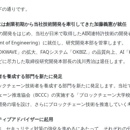
下の通りです。
eringには創業初期から当社技術開発を牽引してきた加藤義憲が就任
ンの開発をはじめ、当社が日米で取得したAI関連特許技術の開発者
resident of Engineering）に就任し、研究開発本部を管掌します。
KWAVE」の拡大、FAQシステム「OKBIZ.」の品質向上、AI
設立などに尽力した取締役研究開発本部長の浅川秀治は退任します。
者を養成する部門を新たに発足
ックチェーン技術者を養成する部門を新たに発足します。当社
ェーン推進協会（BCCC）の実施する「ブロックチェーン大学
開発の場を設け、さらにブロックチェーン技術を推進していく
ティブアドバイザーに起用
推進、セキュリティ対策の強化を進めるにあたって、それぞれの