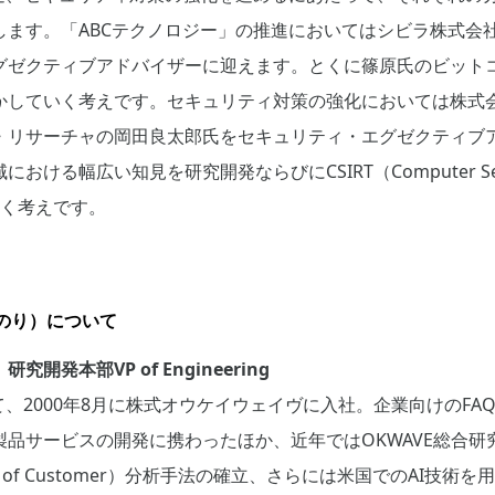
す。「ABCテクノロジー」の推進においてはシビラ株式会社Co-F
グゼクティブアドバイザーに迎えます。とくに篠原氏のビット
かしていく考えです。セキュリティ対策の強化においては株式
・リサーチャの岡田良太郎氏をセキュリティ・エグゼクティブ
幅広い知見を研究開発ならびにCSIRT（Computer Security 
いく考えです。
のり）について
発本部VP of Engineering
、2000年8月に株式オウケイウェイヴに入社。企業向けのFAQシ
品サービスの開発に携わったほか、近年ではOKWAVE総合研
e of Customer）分析手法の確立、さらには米国でのAI技術