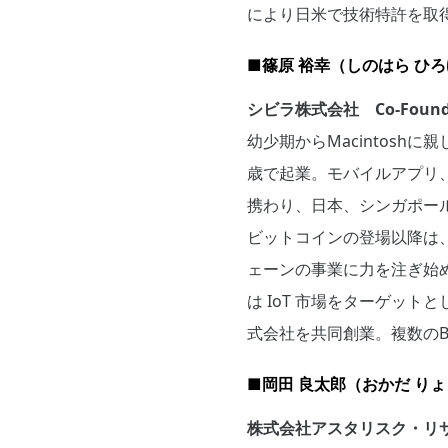
により日米で技術特許を取得
■篠原 裕幸（しのはら ひ
シビラ株式会社 Co-Founde
幼少期からMacintos
歳で起業。モバイルアプリ、
携わり、日本、シンガポー
ビットコインの登場以降は
ェーンの事業に力を注ぎ始める。
は IoT 市場をターゲッ
式会社を共同創業。複数のB
■岡田 良太郎（おかだ り
株式会社アスタリスク・リ