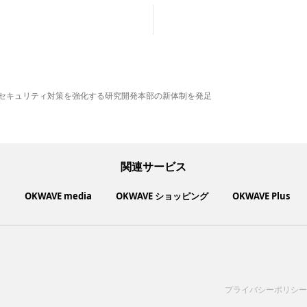
とセキュリティ対策を強化する研究開発本部の新体制を発足
関連サービス
ト
OKWAVE media
OKWAVE ショッピング
OKWAVE Plus
いいものお手頃価格で買えてちょっぴり社会貢献もできるお買い物サイ
社会動向に関心のあるユーザーへ情報を提供するメディアサイト
「感謝の気持ち」を伝え合えるデジタルサンクスカードサービス
ご利用中の製品の疑問をみんなで解決するQ&Aコミュニティ
あらゆる悩みや疑問を無料で解決できるQ&Aサービス
毎日がワクワクする商品・サービス紹介サイト
お金に関するお役立ちメディア
サイトを見る
サイトを見る
サイトを見る
サイトを見る
サイトを見る
サイトを見る
サイトを見る
プライバシーポリシー