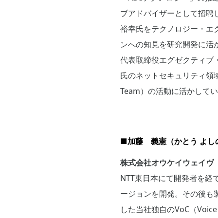
ブアドバイザーとして招聘しま
裕幸氏をテクノロジー・エ
ンへの知見を研究開発に活
代表取締役エグゼクティブ
氏のネットセキュリティ領域における
Team）の活動に活かして
■加藤 義憲（かとう よし
株式会社オウケイウェイヴ 研究開
NTT東日本にて開発者を経て
ージョンを開発。その後も製
した当社独自のVoC（Voic