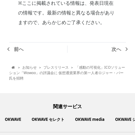
※ここに掲載されている情報は、発表日現在
の情報です。最新の情報と異なる場合があり
ますので、あらかじめご了承ください。
前へ
次へ
お知らせ
プレスリリース
「感動の可視化」ICOソリュー
>
>
>

ション「Wowoo」の評議会に 仮想通貨業界の第一人者ロジャー・バー
氏を招聘
関連サービス
OKWAVE
OKWAVE セレクト
OKWAVE media
OKWAVE