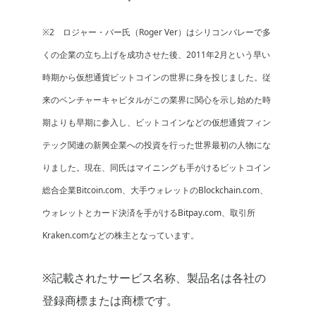
※2 ロジャー・バー氏（Roger Ver）はシリコンバレーで多
くの企業の立ち上げを成功させた後、2011年2月という早い
時期から仮想通貨ビットコインの世界に身を投じました。従
来のベンチャーキャピタルがこの業界に関心を示し始めた時
期よりも早期に参入し、ビットコインなどの仮想通貨フィン
テック関連の新興企業への投資を行った世界最初の人物にな
りました。現在、同氏はマイニングも手がけるビットコイン
総合企業Bitcoin.com、大手ウォレットのBlockchain.com、
ウォレットとカード決済を手がけるBitpay.com、取引所
Kraken.comなどの株主となっています。
※記載されたサービス名称、製品名は各社の
登録商標または商標です。