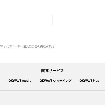
AVE」にてユーザー還元型広告の掲載を開始
関連サービス
ト
OKWAVE media
OKWAVE ショッピング
OKWAVE Plus
いいものお手頃価格で買えてちょっぴり社会貢献もできるお買い物サイ
社会動向に関心のあるユーザーへ情報を提供するメディアサイト
「感謝の気持ち」を伝え合えるデジタルサンクスカードサービス
ご利用中の製品の疑問をみんなで解決するQ&Aコミュニティ
あらゆる悩みや疑問を無料で解決できるQ&Aサービス
毎日がワクワクする商品・サービス紹介サイト
お金に関するお役立ちメディア