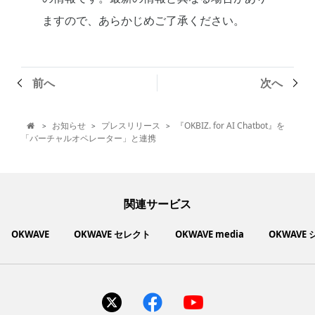
ますので、あらかじめご了承ください。
前へ
次へ
お知らせ
プレスリリース
『OKBIZ. for AI Chatbot』を
>
>
>

「バーチャルオペレーター」と連携
関連サービス
OKWAVE
OKWAVE セレクト
OKWAVE media
OKWAVE
社会動向に関心のあるユーザーへ情報を提供するメディアサイ
いいものお手頃価格で買えてちょっぴり社会貢献もできるお買
「感謝の気持ち」を伝え合えるデジタルサンクスカードサービ
ご利用中の製品の疑問をみんなで解決するQ&Aコミュニティ
あらゆる悩みや疑問を無料で解決できるQ&Aサービス
毎日がワクワクする商品・サービス紹介サイト
お金に関するお役立ちメディア
い物サイト
ト
ス