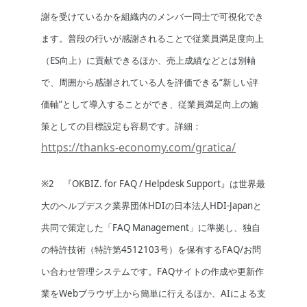
謝を受けているかを組織内のメンバー同士で可視化でき
ます。普段の行いが感謝されることで従業員満足度向上
（ES向上）に貢献できるほか、売上成績などとは別軸
で、周囲から感謝されている人を評価できる“新しい評
価軸”として導入することができ、従業員満足向上の施
策としての目標設定も容易です。詳細：
https://thanks-economy.com/gratica/
※2 『OKBIZ. for FAQ / Helpdesk Support』は世界最
大のヘルプデスク業界団体HDIの日本法人HDI-Japanと
共同で策定した「FAQ Management」に準拠し、独自
の特許技術（特許第4512103号）を保有するFAQ/お問
い合わせ管理システムです。FAQサイトの作成や更新作
業をWebブラウザ上から簡単に行えるほか、AIによる支