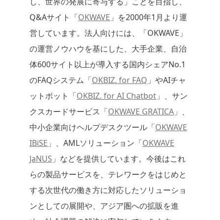
し、世界の発展に寄与する」ことを目指し、
Q&Aサイト「
OKWAVE
」を2000年1月より運
営しています。法人向けには、「OKWAVE」
の運営ノウハウを基にした、大手企業、自治
体600サイト以上が導入する国内シェアNo.1
のFAQシステム「
OKBIZ. for FAQ
」やAIチャ
ットボット「
OKBIZ. for AI Chatbot
」、サン
クスカードサービス「
OKWAVE GRATICA
」、
中小企業向けヘルプデスクツール「
OKWAVE
IBiSE
」、AMLソリューション「
OKWAVE
JaNUS
」などを提供しています。今後はこれ
らの製品サービスを、テレワークをはじめと
する次世代の働き方に対応したソリューショ
ンとしての展開や、アジア圏への拡販を進