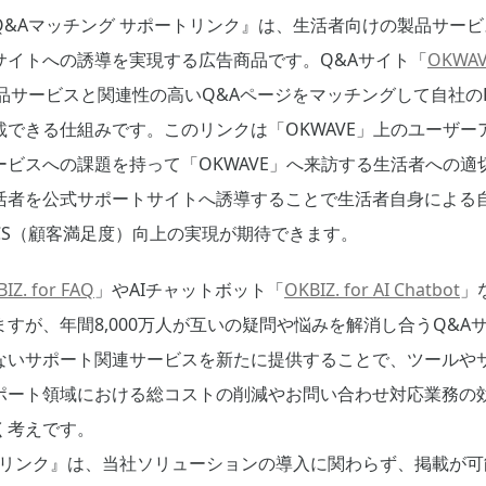
Q&Aマッチング サポートリンク』は、生活者向けの製品サー
サイトへの誘導を実現する広告商品です。Q&Aサイト「
OKWA
品サービスと関連性の高いQ&Aページをマッチングして自社の
できる仕組みです。このリンクは「OKWAVE」上のユーザー
ビスへの課題を持って「OKWAVE」へ来訪する生活者への適
活者を公式サポートサイトへ誘導することで生活者自身による
CS（顧客満足度）向上の実現が期待できます。
IZ. for FAQ
」やAIチャットボット「
OKBIZ. for AI Chatbot
」
すが、年間8,000万人が互いの疑問や悩みを解消し合うQ&Aサ
ないサポート関連サービスを新たに提供することで、ツールや
ポート領域における総コストの削減やお問い合わせ対応業務の効
く考えです。
トリンク』は、当社ソリューションの導入に関わらず、掲載が