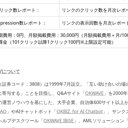
リック数レポート：
リンクのクリック数を月次レポ
mpression数レポート：
リンクの表示回数を月次レポー
期費用：0円、月額掲載費用：30,000円（月額掲載費用＋月/1
課金（101クリック以降1クリック100円※上限設定可能）
ヴについて
証券コード：3808）は1999年7月設立。「互い助け合いの
に寄与する」ことを目指し、Q&Aサイト「
OKWAVE
」を200
」の運営ノウハウを基にした、大手企業、自治体600サイト以上が
FAQ
」やAIチャットボット「
OKBIZ. for AI Chatbot
」、サンク
ヘルプデスクツール「
OKWAVE IBiSE
」、AMLソリューション