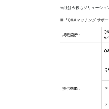
当社は今後もソリューショ
■『Q&Aマッチング サポ
Q
掲載箇所：
A
Q
Q
提供機能：
テ
テ