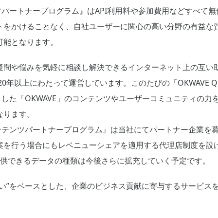
テンツパートナープログラム』はAPI利用料や参加費用などすべて
トをかけることなく、自社ユーザーに関心の高い分野の有益な
可能となります。
疑問や悩みを気軽に相談し解決できるインターネット上の互い
を20年以上にわたって運営しています。このたびの「OKWAVE Q
とした「OKWAVE」のコンテンツやユーザーコミュニティの力
なります。
Aコンテンツパートナープログラム』は当社にてパートナー企業を
案を行う場合にもレベニューシェアを適用する代理店制度を設け
提供できるデータの種類は今後さらに拡充していく予定です。
合い”をベースとした、企業のビジネス貢献に寄与するサービス