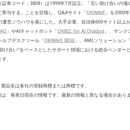
証券コード：3808）は1999年7月設立。「互い助け合いの
に寄与する」ことを目指し、Q&Aサイト「
OKWAVE
」を200
」の運営ノウハウを基にした、大手企業、自治体600サイト以上が
FAQ
」やAIチャットボット「
OKBIZ. for AI Chatbot
」、サンク
ヘルプデスクツール「
OKWAVE IBiSE
」、AMLソリューション
い助け合い”をベースとしたサポート領域における総合ベンダー
ます。
、製品名は各社の登録商標または商標です。
報は、発表日現在の情報です。最新の情報と異なる場合があり