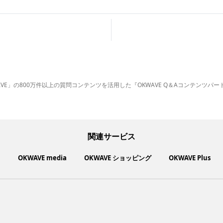
AVE」の800万件以上の質問コンテンツを活用した『OKWAVE Q＆Aコンテンツパ
関連サービス
ト
OKWAVE media
OKWAVE ショッピング
OKWAVE Plus
いいものお手頃価格で買えてちょっぴり社会貢献もできるお買い物サイ
社会動向に関心のあるユーザーへ情報を提供するメディアサイト
「感謝の気持ち」を伝え合えるデジタルサンクスカードサービス
ご利用中の製品の疑問をみんなで解決するQ&Aコミュニティ
あらゆる悩みや疑問を無料で解決できるQ&Aサービス
毎日がワクワクする商品・サービス紹介サイト
お金に関するお役立ちメディア
サイトを見る
サイトを見る
サイトを見る
サイトを見る
サイトを見る
サイトを見る
サイトを見る