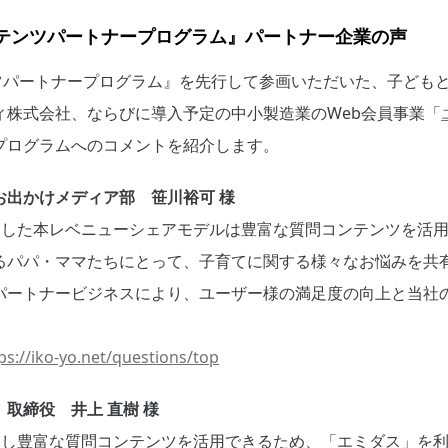
コンテンツパートナープログラム』パートナー企業の声
テンツパートナープログラム』を先行して参画いただいた、子ども
ィ株式会社、ならびに導入予定の中小製造業のWeb会員事業「
プログラムへのコメントを紹介します。
お出かけメディア部 笹川裕可 様
を活用した本レベニューシェアモデルは豊富な質問コンテンツを活
るパパ・ママたちにとって、子育てに関する様々なお悩みを共
パートナービジネスにより、ユーザー様の満足度の向上と当社
ps://iko-yo.net/questions/top
取締役 井上 直樹 様
を活用し豊富な質問コンテンツを活用できるため、「エミダス」を