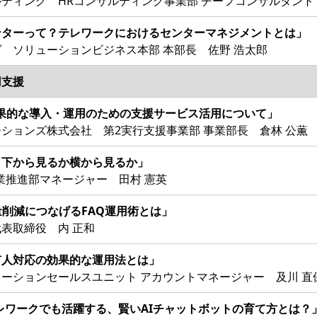
ティング HRコンサルティング事業部 チーフコンサルタント
ンターって？テレワークにおけるセンターマネジメントとは」
 ソリューションビジネス本部 本部長 佐野 浩太郎
用支援
］効果的な導入・運用のための支援サービス活用について」
ションズ株式会社 第2実行支援事業部 事業部長 倉林 公薫
、下から見るか横から見るか」
 営業推進部マネージャー 田村 憲英
量削減につなげるFAQ運用術とは」
表取締役 内 正和
有人対応の効果的な運用法とは」
ーションセールスユニット アカウントマネージャー 及川 直
レワークでも活躍する、賢いAIチャットボットの育て方とは？