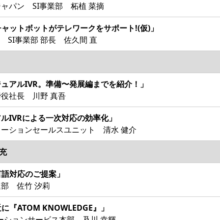
ャパン SI事業部 柘植 菜摘
チャットボットがテレワークをサポート!(仮)」
 SI事業部 部長 佐久間 直
ュアルIVR。準備〜発展編までを紹介！」
役社長 川野 真吾
ルIVRによる一次対応の効率化」
ーションセールスユニット 清水 健介
充
言語対応のご提案」
部 佐竹 汐莉
『ATOM KNOWLEDGE』」
ーションサービス本部 及川 幸輝