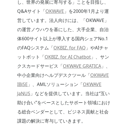
し、世界の発展に寄与する」ことを目指し、
Q&Aサイト「
OKWAVE
」を2000年1月より運
営しています。法人向けには、「OKWAVE」
の運営ノウハウを基にした、大手企業、自治
体600サイト以上が導入する国内シェアNo.1
のFAQシステム「
OKBIZ. for FAQ
」やAIチャ
ットボット「
OKBIZ. for AI Chatbot
」、サン
クスカードサービス「
OKWAVE GRATICA
」、
中小企業向けヘルプデスクツール「
OKWAVE
IBiSE
」、AMLソリューション「
OKWAVE
JaNUS
」などを提供しています。当社は“互い
助け合い”をベースとしたサポート領域におけ
る総合ベンダーとして、ビジネス貢献と社会
課題の解決に寄与していきます。