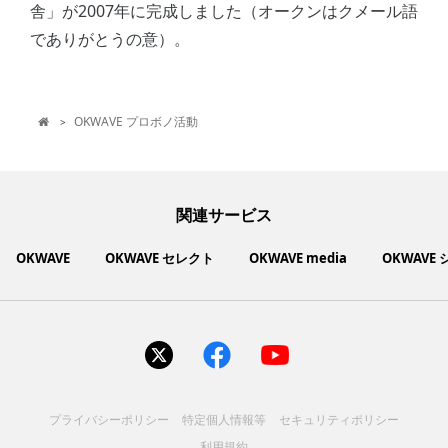
舎」が2007年に完成しました（オークンはクメール語
でありがとうの意）。
OKWAVE プロボノ活動
>

関連サービス
OKWAVE
OKWAVE セレクト
OKWAVE media
OKWAVE
社会動向に関心のあるユーザーへ情報を提供するメディアサイ
いいものお手頃価格で買えてちょっぴり社会貢献もできるお買
「感謝の気持ち」を伝え合えるデジタルサンクスカードサービ
ご利用中の製品の疑問をみんなで解決するQ&Aコミュニティ
あらゆる悩みや疑問を無料で解決できるQ&Aサービス
毎日がワクワクする商品・サービス紹介サイト
お金に関するお役立ちメディア
い物サイト
ト
ス
サイトを見る
サイトを見る
サイトを見る
サイトを見る
サイトを見る
サイトを見る
サイトを見る
プライバシーポリシー
特定個人情報等
セキュリティポリシー
コスメ化粧品
富士通クライアントコンピュ
人間関係・人生相談
健康食品・サプリ
生活・暮らし
バス用品
エプソン販売株式会社
家電・電化製品
スマホアプリ
ヘアケア
利用規約