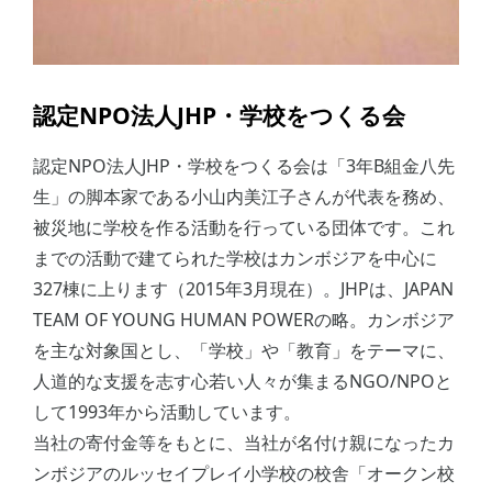
認定NPO法人JHP・学校をつくる会
認定NPO法人JHP・学校をつくる会は「3年B組金八先
生」の脚本家である小山内美江子さんが代表を務め、
被災地に学校を作る活動を行っている団体です。これ
までの活動で建てられた学校はカンボジアを中心に
327棟に上ります（2015年3月現在）。JHPは、JAPAN
TEAM OF YOUNG HUMAN POWERの略。カンボジア
を主な対象国とし、「学校」や「教育」をテーマに、
人道的な支援を志す心若い人々が集まるNGO/NPOと
して1993年から活動しています。
当社の寄付金等をもとに、当社が名付け親になったカ
ンボジアのルッセイプレイ小学校の校舎「オークン校