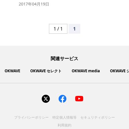
2017年04月19日
1 / 1
1
関連サービス
OKWAVE
OKWAVE セレクト
OKWAVE media
OKWAVE
社会動向に関心のあるユーザーへ情報を提供するメディアサイ
いいものお手頃価格で買えてちょっぴり社会貢献もできるお買
「感謝の気持ち」を伝え合えるデジタルサンクスカードサービ
ご利用中の製品の疑問をみんなで解決するQ&Aコミュニティ
あらゆる悩みや疑問を無料で解決できるQ&Aサービス
毎日がワクワクする商品・サービス紹介サイト
お金に関するお役立ちメディア
い物サイト
ト
ス
サイトを見る
サイトを見る
サイトを見る
サイトを見る
サイトを見る
サイトを見る
サイトを見る
プライバシーポリシー
特定個人情報等
セキュリティポリシー
コスメ化粧品
富士通クライアントコンピュ
人間関係・人生相談
健康食品・サプリ
生活・暮らし
バス用品
エプソン販売株式会社
家電・電化製品
スマホアプリ
ヘアケア
利用規約
ペット用品
パソコン・スマートフォン
NEC LAVIE公式サイト
ーティング株式会社
各種サービス
ドリンク・お酒
インターネット・Webサービ
ブラザー販売株式会社
ファッション
寝具