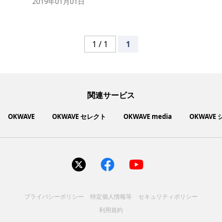
2019年01月01日
1 / 1
1
関連サービス
OKWAVE
OKWAVE セレクト
OKWAVE media
OKWAVE
社会動向に関心のあるユーザーへ情報を提供するメディアサイ
いいものお手頃価格で買えてちょっぴり社会貢献もできるお買
「感謝の気持ち」を伝え合えるデジタルサンクスカードサービ
ご利用中の製品の疑問をみんなで解決するQ&Aコミュニティ
あらゆる悩みや疑問を無料で解決できるQ&Aサービス
毎日がワクワクする商品・サービス紹介サイト
お金に関するお役立ちメディア
い物サイト
ト
ス
サイトを見る
サイトを見る
サイトを見る
サイトを見る
サイトを見る
サイトを見る
サイトを見る
プライバシーポリシー
特定個人情報等
セキュリティポリシー
コスメ化粧品
富士通クライアントコンピュ
人間関係・人生相談
健康食品・サプリ
生活・暮らし
バス用品
エプソン販売株式会社
家電・電化製品
スマホアプリ
ヘアケア
利用規約
ペット用品
パソコン・スマートフォン
NEC LAVIE公式サイト
ーティング株式会社
各種サービス
ドリンク・お酒
インターネット・Webサービ
ブラザー販売株式会社
ファッション
寝具
食品
お菓子
人間関係・人生相談
飲料
美容・健康
生活・暮らし
日用品
ペット用品
家電・電化製品
アパレル
シューズ
株式会社NTTドコモ
趣味・娯楽・エンターテイメ
インターネット回線
キヤノンマーケティングジャ
美容・ファッション
ス