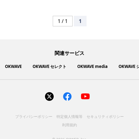
1 / 1
1
関連サービス
OKWAVE
OKWAVE セレクト
OKWAVE media
OKWAVE
社会動向に関心のあるユーザーへ情報を提供するメディアサイ
いいものお手頃価格で買えてちょっぴり社会貢献もできるお買
「感謝の気持ち」を伝え合えるデジタルサンクスカードサービ
ご利用中の製品の疑問をみんなで解決するQ&Aコミュニティ
あらゆる悩みや疑問を無料で解決できるQ&Aサービス
毎日がワクワクする商品・サービス紹介サイト
お金に関するお役立ちメディア
い物サイト
ト
ス
サイトを見る
サイトを見る
サイトを見る
サイトを見る
サイトを見る
サイトを見る
サイトを見る
プライバシーポリシー
特定個人情報等
セキュリティポリシー
コスメ化粧品
富士通クライアントコンピュ
人間関係・人生相談
健康食品・サプリ
生活・暮らし
バス用品
エプソン販売株式会社
家電・電化製品
スマホアプリ
ヘアケア
利用規約
ペット用品
パソコン・スマートフォン
NEC LAVIE公式サイト
ーティング株式会社
各種サービス
ドリンク・お酒
インターネット・Webサービ
ブラザー販売株式会社
ファッション
寝具
食品
お菓子
人間関係・人生相談
飲料
美容・健康
生活・暮らし
日用品
ペット用品
家電・電化製品
アパレル
シューズ
株式会社NTTドコモ
趣味・娯楽・エンターテイメ
インターネット回線
キヤノンマーケティングジャ
美容・ファッション
ス
パソコン・スマートフォン
バッグ
その他
スポーツアパレル
インターネット・Webサービ
家電
韓国アイテム
健康・病気・怪我
ローランド株式会社
ント
ビジネス・キャリア
キヤノンITソリューション
パン（株）
社会
マネー
学問・教育