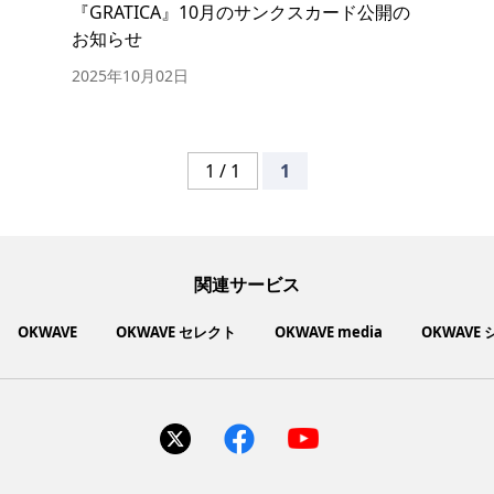
『GRATICA』10月のサンクスカード公開の
お知らせ
2025年10月02日
1 / 1
1
関連サービス
OKWAVE
OKWAVE セレクト
OKWAVE media
OKWAVE
社会動向に関心のあるユーザーへ情報を提供するメディアサイ
いいものお手頃価格で買えてちょっぴり社会貢献もできるお買
「感謝の気持ち」を伝え合えるデジタルサンクスカードサービ
ご利用中の製品の疑問をみんなで解決するQ&Aコミュニティ
あらゆる悩みや疑問を無料で解決できるQ&Aサービス
毎日がワクワクする商品・サービス紹介サイト
お金に関するお役立ちメディア
い物サイト
ト
ス
サイトを見る
サイトを見る
サイトを見る
サイトを見る