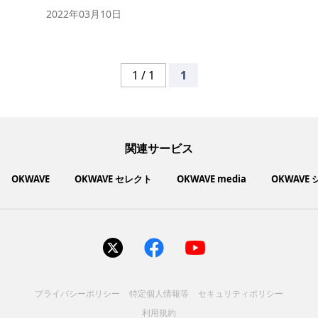
2022年03月10日
1 / 1
1
関連サービス
OKWAVE
OKWAVE セレクト
OKWAVE media
OKWAVE
社会動向に関心のあるユーザーへ情報を提供するメディアサイ
いいものお手頃価格で買えてちょっぴり社会貢献もできるお買
「感謝の気持ち」を伝え合えるデジタルサンクスカードサービ
ご利用中の製品の疑問をみんなで解決するQ&Aコミュニティ
あらゆる悩みや疑問を無料で解決できるQ&Aサービス
毎日がワクワクする商品・サービス紹介サイト
お金に関するお役立ちメディア
い物サイト
ト
ス
サイトを見る
サイトを見る
サイトを見る
サイトを見る
サイトを見る
サイトを見る
サイトを見る
プライバシーポリシー
特定個人情報等
セキュリティポリシー
コスメ化粧品
富士通クライアントコンピュ
人間関係・人生相談
健康食品・サプリ
生活・暮らし
バス用品
エプソン販売株式会社
家電・電化製品
スマホアプリ
ヘアケア
利用規約