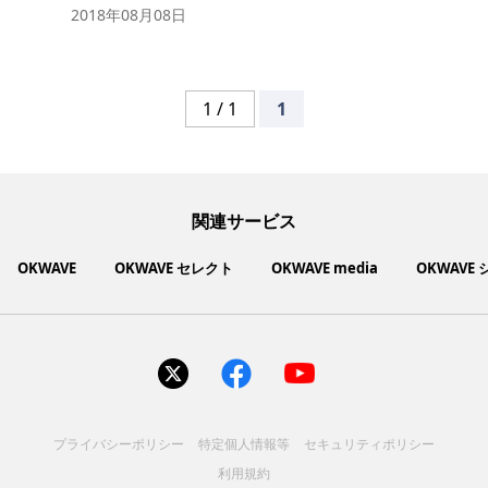
2018年08月08日
1 / 1
1
関連サービス
OKWAVE
OKWAVE セレクト
OKWAVE media
OKWAVE
社会動向に関心のあるユーザーへ情報を提供するメディアサイ
いいものお手頃価格で買えてちょっぴり社会貢献もできるお買
「感謝の気持ち」を伝え合えるデジタルサンクスカードサービ
ご利用中の製品の疑問をみんなで解決するQ&Aコミュニティ
あらゆる悩みや疑問を無料で解決できるQ&Aサービス
毎日がワクワクする商品・サービス紹介サイト
お金に関するお役立ちメディア
い物サイト
ト
ス
サイトを見る
サイトを見る
サイトを見る
サイトを見る
サイトを見る
サイトを見る
サイトを見る
プライバシーポリシー
特定個人情報等
セキュリティポリシー
コスメ化粧品
富士通クライアントコンピュ
人間関係・人生相談
健康食品・サプリ
生活・暮らし
バス用品
エプソン販売株式会社
家電・電化製品
スマホアプリ
ヘアケア
利用規約
ペット用品
パソコン・スマートフォン
NEC LAVIE公式サイト
ーティング株式会社
各種サービス
ドリンク・お酒
インターネット・Webサービ
ブラザー販売株式会社
ファッション
寝具