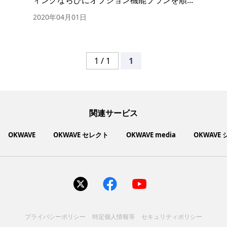
2020年04月01日
1 / 1
1
関連サービス
OKWAVE
OKWAVE セレクト
OKWAVE media
OKWAVE
社会動向に関心のあるユーザーへ情報を提供するメディアサイ
いいものお手頃価格で買えてちょっぴり社会貢献もできるお買
「感謝の気持ち」を伝え合えるデジタルサンクスカードサービ
ご利用中の製品の疑問をみんなで解決するQ&Aコミュニティ
あらゆる悩みや疑問を無料で解決できるQ&Aサービス
毎日がワクワクする商品・サービス紹介サイト
お金に関するお役立ちメディア
い物サイト
ト
ス
サイトを見る
サイトを見る
サイトを見る
サイトを見る
サイトを見る
サイトを見る
サイトを見る
プライバシーポリシー
特定個人情報等
セキュリティポリシー