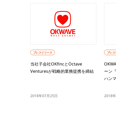
プレスリリース
プレス
当社子会社OKfincとOctave
OKW
Venturesが戦略的業務提携を締結
ーン『
ハン
2018年07月25日
2018