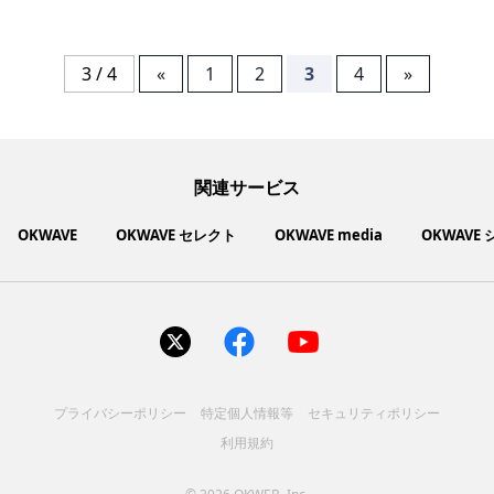
3 / 4
«
1
2
3
4
»
関連サービス
OKWAVE
OKWAVE セレクト
OKWAVE media
OKWAVE
社会動向に関心のあるユーザーへ情報を提供するメディアサイ
いいものお手頃価格で買えてちょっぴり社会貢献もできるお買
「感謝の気持ち」を伝え合えるデジタルサンクスカードサービ
ご利用中の製品の疑問をみんなで解決するQ&Aコミュニティ
あらゆる悩みや疑問を無料で解決できるQ&Aサービス
毎日がワクワクする商品・サービス紹介サイト
お金に関するお役立ちメディア
い物サイト
ト
ス
サイトを見る
サイトを見る
サイトを見る
サイトを見る
サイトを見る
サイトを見る
サイトを見る
プライバシーポリシー
特定個人情報等
セキュリティポリシー
コスメ化粧品
富士通クライアントコンピュ
人間関係・人生相談
健康食品・サプリ
生活・暮らし
バス用品
エプソン販売株式会社
家電・電化製品
スマホアプリ
ヘアケア
利用規約
ペット用品
パソコン・スマートフォン
NEC LAVIE公式サイト
ーティング株式会社
各種サービス
ドリンク・お酒
インターネット・Webサービ
ブラザー販売株式会社
ファッション
寝具
食品
お菓子
人間関係・人生相談
飲料
美容・健康
生活・暮らし
日用品
ペット用品
家電・電化製品
アパレル
シューズ
株式会社NTTドコモ
趣味・娯楽・エンターテイメ
インターネット回線
キヤノンマーケティングジャ
美容・ファッション
ス
パソコン・スマートフォン
バッグ
その他
スポーツアパレル
インターネット・Webサービ
家電
韓国アイテム
健康・病気・怪我
ローランド株式会社
ント
ビジネス・キャリア
キヤノンITソリューション
パン（株）
社会
マネー
学問・教育